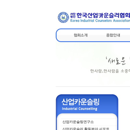
산업카운슬링연구소
산업카운슬러 활동분야 서포트