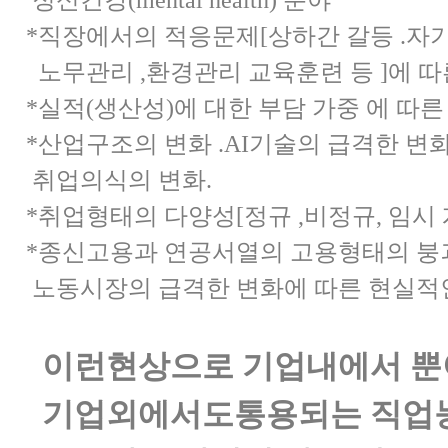
정신건강
(mental health)
분야
*직장에서의 적응문제[
상하간 갈등
.
자기
노무관리
,
환경관리 교육훈련 등 ]
에 따
*실적
(
생산성
)
에 대한 부담 가중 에 따
*산업구조의 변화
.AI
기술의 급격한 변
취업의식의 변화
.
*취업형태의 다양성[
정규 ,비정규, 임시
*
종신고용과 연공서열의 고용형태의 붕괴
노동시장의
급격한 변화에 따른 현실적
이런
현상으로 기업내에서 
기업외에서도통용되는
직
업