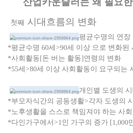
산업카운슬러는 왜 필요한
시대흐름의 변화
첫째
평균수명의 연장
*평균수명
60
세
>90
세 이상 으로 변화된
*사회활동[
돈 버는 활동]
연령의 변화
*55
세
>80
세 이상 사회활동이 요구되는 
개인별 도생의 시
*부모자식간의 공동생활
>
각자 도생의 
*노후생활을 스스로 책임져야 하는 사회
*다
인가구에서
>1
인 가구의 증가 [1,000