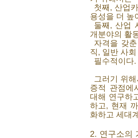
첫째
,
산업카
용성을 더 높
둘째
,
산업 
개분야의 활동
자격을 갖춘
직
,
일반 사회
필수적이다
그러기 위해
증적 관점에
대해 연구하고
하고
,
현재 
화하고 세대계
2.
연구소의 