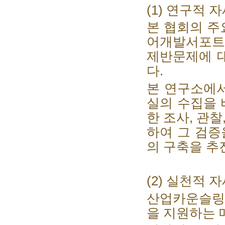
(1)
연구적 자
본 협회의 
어개발서포트
제반문제에 
다
.
본 연구소에서
실의 수집을
한 조사
,
관찰
하여 그 검증
의 구축을 추
(2)
실천적 자
산업카운슬링
을 지원하는