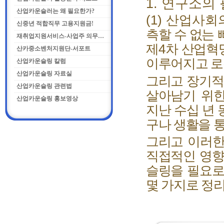
1.
연구소의 
산업카운슬러는 왜 필요한가?
(1)
산업사회
신중년 적합직무 고용지원금!
측할 수 없는
재취업지원서비스-사업주 의무화란
제
4
차 산업혁
산카중소벤처지원단-서포트
이루어지고 
산업카운슬링 칼럼
산업카운슬링 자료실
그리고 장기적
산업카운슬링 관련법
살아남기 위
산업카운슬링 홍보영상
지난 수십 년 
구나 생활을 
그리고 이러한
직접적인 영향
슬링을 필요로
몇 가지로 정리