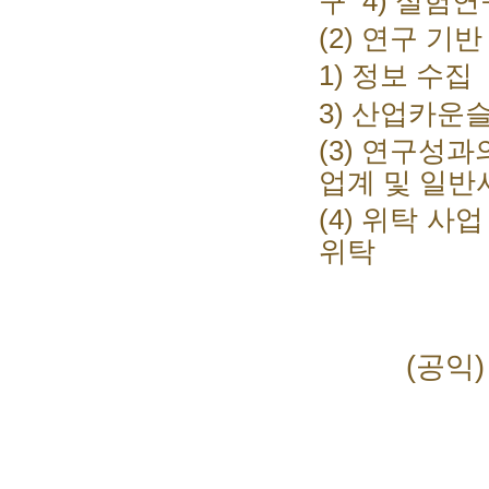
구
4)
실험
(2)
연구 기반
1)
정보 수
3)
산업카운슬
(3)
연구성과의
업계 및 일반
(4)
위탁 사업
위탁
(공익