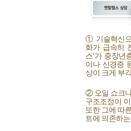
①
기술혁신으
화
가 급속히
스
’
가 중장년
이나 신경증 
상이 크게 부
②
오일 쇼크나
구조조정이 이
또한 그에 따
트에 의존하는