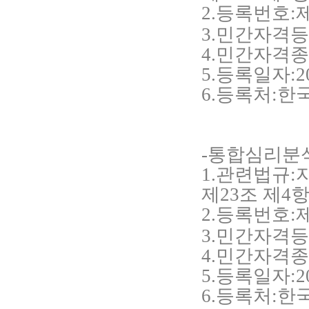
2.등록번호:제2
3.민간자격
4.민간자격종
5.등록일자:201
6.등록처:
-통합심리분
1.관련법규:
제23조 제4
2.등록번호:제2
3.민간자격
4.민간자격종
5.등록일자:202
6.등록처: