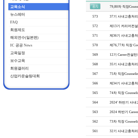
교육소식
79,80차 직장Counse
뉴스레터
573
37기 사내고충처
FAQ
572
제13기 커리어컨설
회원제도
571
제36기 사내고충
해외연수(일본편)
IC 공공 News
570
제76,77차 직장 Coun
교육일정
569
12기 Career컨
보수교육
568
35기 사내고충처
회원갤러리
567
75차 직장Counseli
산업카운슬링대회
566
제34기 사내고충처
565
74차 직장 Counsel
564
2024' 하반기 
563
2024 하반기 Car
562
73차 직장 Counseli
561
32기 사내고충처리