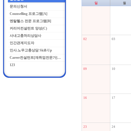
일
월
문의신청서
Counselling 프로그램[A]
멘탈헬스 전문 프로그램[B]
커리어컨설턴트 양성(C)
사내고충처리상담사
02
03
인간관계지도자
인사.노무고충상담 Skill-Up
Career컨설턴트[재취업전문가]양성과정
123
09
10
16
17
23
24