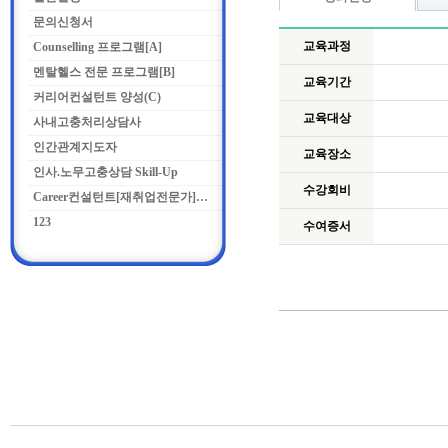
문의신청서
교육과정
Counselling 프로그램[A]
멘탈헬스 전문 프로그램[B]
교육기간
커리어컨설턴트 양성(C)
교육대상
사내고충처리상담사
인간관계지도자
교육장소
인사.노무고충상담 Skill-Up
수강회비
Career컨설턴트[재취업전문가]양성과정
123
수여증서