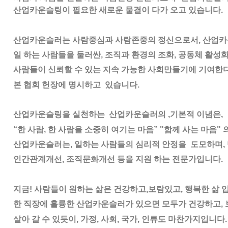
산업카운슬링이 필요한 새로운 물결이 다가
오고
있습니다
.
산업카운슬러는 사람중심과 사람존중의 정신으로서
,
산업카
일 하는 사람들을 둘러싼,
조직과 환경의 조화
,
공동체 활성
사람들이 신뢰할 수 있는
지속 가능한 사회만들기에 기여한
본 협회 헌장에 명시하고
있습니다
.
산업카운슬링을 실천하는 산업카운슬러
의
,
기본적 이념은,
“
한 사람
,
한 사람을 소중히 여기는 마음
”
"
함께 사는 마음
"
산업카운슬러는, 일하는 사람들의 심리적 안정을
도모하며
,
인간관계개선
, 조직문화
개선 등을
지원
하는 전문가입니다
.
지금!
사람들이 원하는 삶은 건강하고
,보람있고,
행복한 삶 
한 직장에 훌륭한 산업카운슬러가 있으면
모두가 건강하고
,
살아 갈 수 있듯이
, 가정,
사회
,
국가,
인류도
마찬가지입니다
.