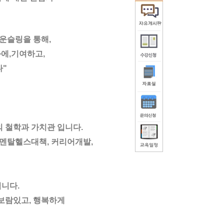
운슬링을 통해,
화에
,
기여하고
,
다
"
의
철학과 가치관 입니다
.
멘탈헬스대책
,
커리어개발
,
입니다
.
보람있고
,
행복하게