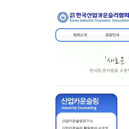
산업카운슬링연구소
산업카운슬러 활동분야 서포트