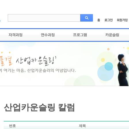
산업카운슬링 칼럼
번호
제목