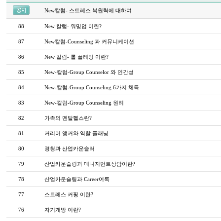
New칼럼- 스트레스 복원력에 대하여
88
New 칼럼- 워밍업 이란?
87
New칼럼-Counseling 과 커뮤니케이션
86
New 칼럼- 롤 플레잉 이란?
85
New-칼럼-Group Counselor 와 인간성
84
New-칼럼-Group Counseling 6가지 체득
83
New-칼럼-Group Counseling 원리
82
가족의 멘탈헬스란?
81
커리어 앵커와 역할 플래닝
80
경청과 산업카운슬러
79
산업카운슬링과 매니지먼트상담이란?
78
산업카운슬링과 Career어록
77
스트레스 커핑 이란?
76
자기개방 이란?