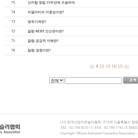
75
산카협 창립 33주년에 즈음하여
74
리얼미티의 이중성이란?
73
방위기제란?
72
칼럼-REBT 인간관이란?
71
칼럼-공감적 이해란?
70
칼럼-경청이란?
1
[2]
[3]
[4]
[5]
(사) 한국산업카운슬러협회 | 07328 서울특별시 영
TEL : 02-784-8131~3 | FAX : 02-780-7745 | E-MAI
Copyright ©Korea Industrial Counselors Association - 