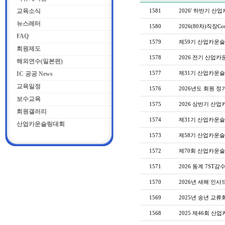
교육소식
1581
2026' 하반기 
뉴스레터
1580
2026(80차)직장Cou
FAQ
1579
제59기 산업카운슬
회원제도
1578
2026 전기 산업
해외연수(일본편)
1577
제31기 산업카운슬
IC 공공 News
교육일정
1576
2026년도 회원 정
보수교육
1575
2026 상반기 산업
회원갤러리
1574
제31기 산업카운슬
산업카운슬링대회
1573
제58기 산업카운슬
1572
제70회 산업카운슬
1571
2026 동계 7S
1570
2026년 새해 인사
1569
2025년 송년 교류
1568
2025 제46회 